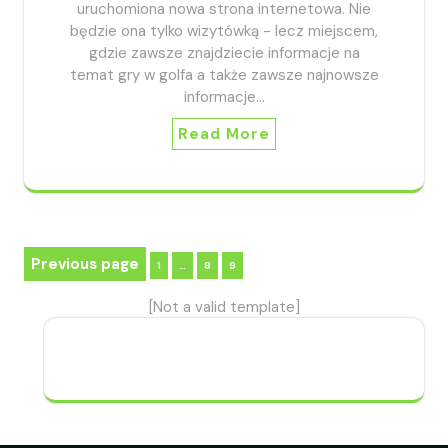
uruchomiona nowa strona internetowa. Nie
będzie ona tylko wizytówką - lecz miejscem,
gdzie zawsze znajdziecie informacje na
temat gry w golfa a także zawsze najnowsze
informacje…
Read More
Seitennummerierung
Previous page
Page
Page
Page
1
…
8
9
der
[Not a valid template]
Beiträge