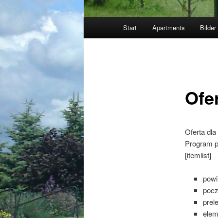
Hauptmenü
Start
Apartments
Bilder
Ofer
Oferta dla
Program p
[itemlist]
powi
pocz
prel
elem