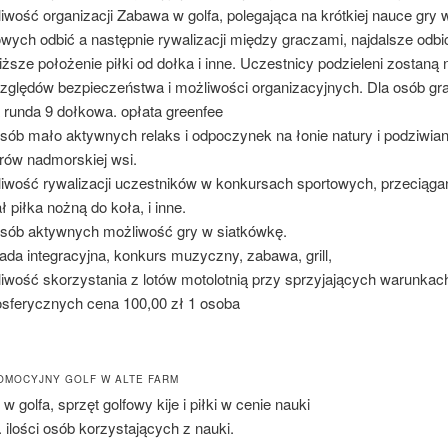
iwość organizacji Zabawa w golfa, polegająca na krótkiej nauce gry w
wych odbić a następnie rywalizacji między graczami, najdalsze odbic
liższe położenie piłki od dołka i inne. Uczestnicy podzieleni zostaną 
zględów bezpieczeństwa i możliwości organizacyjnych. Dla osób gr
a runda 9 dołkowa. opłata greenfee
osób mało aktywnych relaks i odpoczynek na łonie natury i podziwian
rów nadmorskiej wsi.
iwość rywalizacji uczestników w konkursach sportowych, przeciągani
ał piłka nożną do koła, i inne.
osób aktywnych możliwość gry w siatkówkę.
iada integracyjna, konkurs muzyczny, zabawa, grill,
iwość skorzystania z lotów motolotnią przy sprzyjających warunkac
sferycznych cena 100,00 zł 1 osoba
OMOCYJNY GOLF W ALTE FARM
w golfa, sprzęt golfowy kije i piłki w cenie nauki
 ilości osób korzystających z nauki.