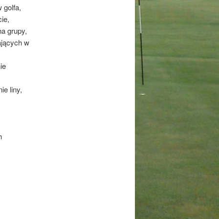
 golfa,
ie,
na grupy,
ających w
ie
e liny,
h