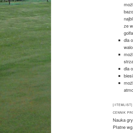
możl
bazo
najb
ze w
golf
dla 
walo
możl
strz
dla 
bies
możl
atmo
[/ITEMLIST]
CENNIK PR
Nauka gry 
Płatne wg.