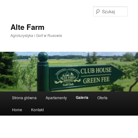
Przeskocz
do
Szuka
tekstu
Alte Farm
Agroturystyka i Golf w Rusowie
Główne
Galeria
Strona główna
Apartamenty
Oferta
menu
Home
Kontakt