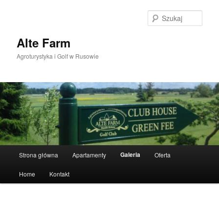
Przeskocz
do
Szuka
tekstu
Alte Farm
Agroturystyka i Golf w Rusowie
Główne
Galeria
Strona główna
Apartamenty
Oferta
menu
Home
Kontakt