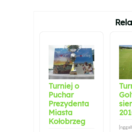
wpisu
Rela
Turniej o
Tur
Puchar
Gol
Prezydenta
sie
Miasta
201
Kołobrzeg
[nggal