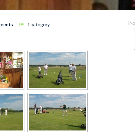
[No
ments
1 category