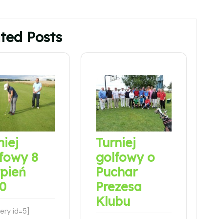
ted Posts
niej
Turniej
fowy 8
golfowy o
rpień
Puchar
0
Prezesa
Klubu
lery id=5]