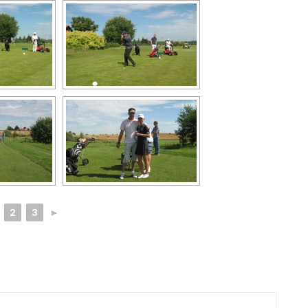
2
3
►