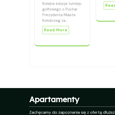
Kolejna edycja turnieju
Rea
golfowego o Puchar
Prezydenta Miasta
Kołobrzeg za…
Read More
Apartamenty
Zachęcamy do zapoznania się z ofertą dłużs