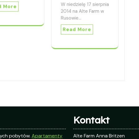
W niedzielę 17 sierpnia
d More
2014 na Alte Farm w
Rusowie…
Read More
Kontakt
zych pobytów.
Apartamenty
Alte Farm Anna Britzen