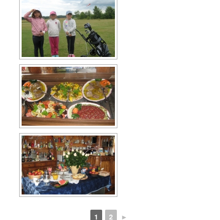
1
2
►