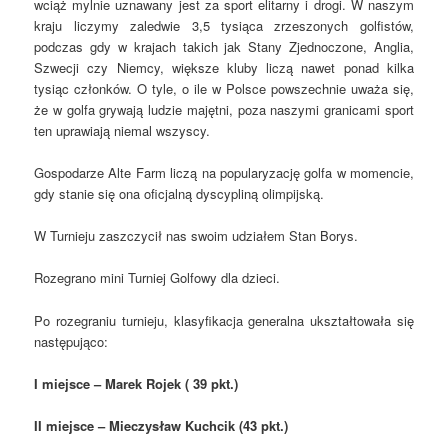
wciąż mylnie uznawany jest za sport elitarny i drogi. W naszym
kraju liczymy zaledwie 3,5 tysiąca zrzeszonych golfistów,
podczas gdy w krajach takich jak Stany Zjednoczone, Anglia,
Szwecji czy Niemcy, większe kluby liczą nawet ponad kilka
tysiąc członków. O tyle, o ile w Polsce powszechnie uważa się,
że w golfa grywają ludzie majętni, poza naszymi granicami sport
ten uprawiają niemal wszyscy.
Gospodarze Alte Farm liczą na popularyzację golfa w momencie,
gdy stanie się ona oficjalną dyscypliną olimpijską.
W Turnieju zaszczycił nas swoim udziałem Stan Borys.
Rozegrano mini Turniej Golfowy dla dzieci.
Po rozegraniu turnieju, klasyfikacja generalna ukształtowała się
następująco:
I miejsce – Marek Rojek ( 39 pkt.)
II miejsce – Mieczysław Kuchcik (43 pkt.)