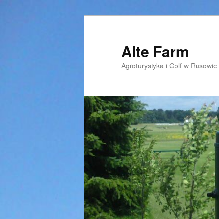
Przeskocz
do
tekstu
Alte Farm
Agroturystyka i Golf w Rusowie