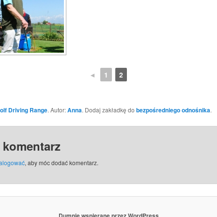
◄
1
2
olf Driving Range
. Autor:
Anna
. Dodaj zakładkę do
bezpośredniego odnośnika
.
 komentarz
alogować
, aby móc dodać komentarz.
Dumnie wspierane przez WordPress