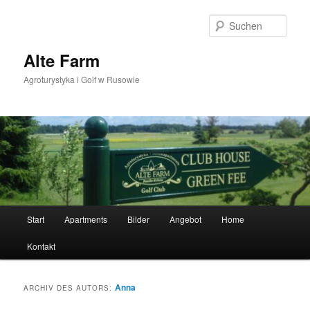
Zum
Zum
primären
sekundären
Such
Inhalt
Inhalt
springen
springen
Alte Farm
Agroturystyka i Golf w Rusowie
Hauptmenü
Start
Apartments
Bilder
Angebot
Home
Kontakt
Anna
ARCHIV DES AUTORS: