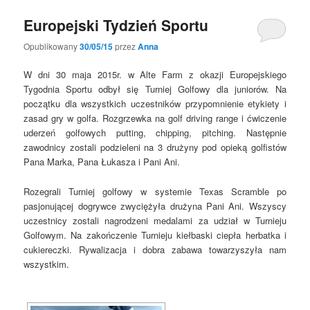
Europejski Tydzień Sportu
Opublikowany
30/05/15
przez
Anna
W dni 30 maja 2015r. w Alte Farm z okazji Europejskiego
Tygodnia Sportu odbył się Turniej Golfowy dla juniorów. Na
początku dla wszystkich uczestników przypomnienie etykiety i
zasad gry w golfa. Rozgrzewka na golf driving range i ćwiczenie
uderzeń golfowych putting, chipping, pitching. Następnie
zawodnicy zostali podzieleni na 3 drużyny pod opieką golfistów
Pana Marka, Pana Łukasza i Pani Ani.
Rozegrali Turniej golfowy w systemie Texas Scramble po
pasjonującej dogrywce zwyciężyła drużyna Pani Ani. Wszyscy
uczestnicy zostali nagrodzeni medalami za udział w Turnieju
Golfowym. Na zakończenie Turnieju kiełbaski ciepła herbatka i
cukiereczki. Rywalizacja i dobra zabawa towarzyszyła nam
wszystkim.