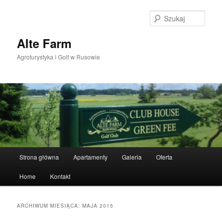
Przeskocz
Przeskocz
do
do
Szuka
tekstu
widgetów
Alte Farm
Agroturystyka i Golf w Rusowie
Główne
Strona główna
Apartamenty
Galeria
Oferta
menu
Home
Kontakt
ARCHIWUM MIESIĄCA:
MAJA 2015