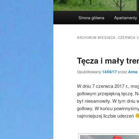
Główne
Strona główna
Apartamenty
menu
ARCHIWUM MIESIĄCA:
CZERWCA 2
Tęcza i mały tre
Opublikowany
14/06/17
przez
Anna
W dniu 7 czerwca 2017 r., m
golfowym przepiękną tęczę. Na
był niesamowity. W tym dniu 
golfowy. W końcu powinnyśmy t
najmniejszej liczbie uderzeń