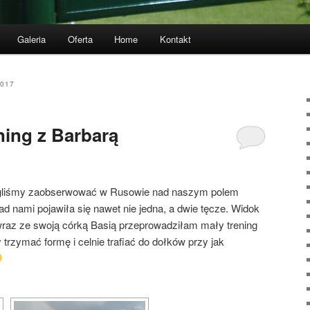
Galeria
Oferta
Home
Kontakt
017
ning z Barbarą
ogliśmy zaobserwować w Rusowie nad naszym polem
d nami pojawiła się nawet nie jedna, a dwie tęcze. Widok
wraz ze swoją córką Basią przeprowadziłam mały trening
rzymać formę i celnie trafiać do dołków przy jak