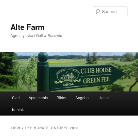
Zum
Zum
primären
sekundären
Such
Inhalt
Inhalt
springen
springen
Alte Farm
Agroturystyka i Golf w Rusowie
Hauptmenü
Start
Apartments
Bilder
Angebot
Home
Kontakt
ARCHIV DES MONATS:
OKTOBER 2015